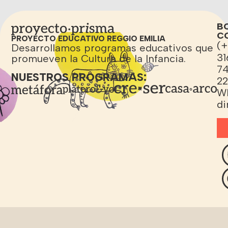
B
C
PROYECTO EDUCATIVO REGGIO EMILIA
(+
Desarrollamos programas educativos que
31
promueven la Cultura de la Infancia.
7
NUESTROS PROGRAMAS:
2
W
di